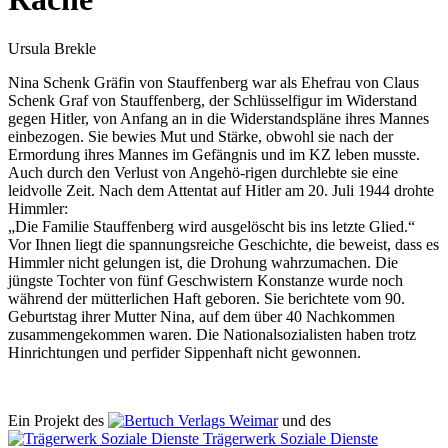
Ursula Brekle
Nina Schenk Gräfin von Stauffenberg war als Ehefrau von Claus
Schenk Graf von Stauffenberg, der Schlüsselfigur im Widerstand
gegen Hitler, von Anfang an in die Widerstandspläne ihres Mannes
einbezogen. Sie bewies Mut und Stärke, obwohl sie nach der
Ermordung ihres Mannes im Gefängnis und im KZ leben musste.
Auch durch den Verlust von Angehö-rigen durchlebte sie eine
leidvolle Zeit. Nach dem Attentat auf Hitler am 20. Juli 1944 drohte
Himmler:
„Die Familie Stauffenberg wird ausgelöscht bis ins letzte Glied.“
Vor Ihnen liegt die spannungsreiche Geschichte, die beweist, dass es
Himmler nicht gelungen ist, die Drohung wahrzumachen. Die
jüngste Tochter von fünf Geschwistern Konstanze wurde noch
während der mütterlichen Haft geboren. Sie berichtete vom 90.
Geburtstag ihrer Mutter Nina, auf dem über 40 Nachkommen
zusammengekommen waren. Die Nationalsozialisten haben trotz
Hinrichtungen und perfider Sippenhaft nicht gewonnen.
Ein Projekt des
Verlags Weimar
und des
Trägerwerk Soziale Dienste