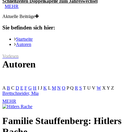
Schließzeiten Doppelkapelle zum Jahreswechsel
MEHR
Aktuelle Beiträge
Sie befinden sich hier:
Startseite
Autoren
Vorlesen
Autoren
A
B
C
D
E
F
G
H
I
J
K
L
M
N
O
P
Q
R
S
T
U
V
W
X
Y
Z
Brettschneider, Mia
MEHR
Familie Stauffenberg: Hitlers
Rache