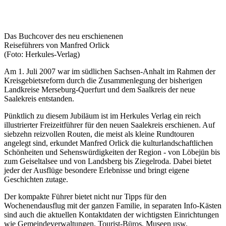
Das Buchcover des neu erschienenen
Reiseführers von Manfred Orlick
(Foto: Herkules-Verlag)
Am 1. Juli 2007 war im südlichen Sachsen-Anhalt im Rahmen der
Kreisgebietsreform durch die Zusammenlegung der bisherigen
Landkreise Merseburg-Querfurt und dem Saalkreis der neue
Saalekreis entstanden.
Pünktlich zu diesem Jubiläum ist im Herkules Verlag ein reich
illustrierter Freizeitführer für den neuen Saalekreis erschienen. Auf
siebzehn reizvollen Routen, die meist als kleine Rundtouren
angelegt sind, erkundet Manfred Orlick die kulturlandschaftlichen
Schönheiten und Sehenswürdigkeiten der Region - von Löbejün bis
zum Geiseltalsee und von Landsberg bis Ziegelroda. Dabei bietet
jeder der Ausflüge besondere Erlebnisse und bringt eigene
Geschichten zutage.
Der kompakte Führer bietet nicht nur Tipps für den
Wochenendausflug mit der ganzen Familie, in separaten Info-Kästen
sind auch die aktuellen Kontaktdaten der wichtigsten Einrichtungen
wie Gemeindeverwaltungen, Tourist-Büros, Museen usw.