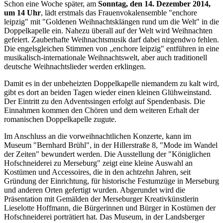
Schon eine Woche später, am
Sonntag, den 14. Dezember 2014,
um 14 Uhr
, lädt erstmals das Frauenvokalensemble "enchore
leipzig" mit "Goldenen Weihnachtsklängen rund um die Welt" in die
Doppelkapelle ein. Nahezu überall auf der Welt wird Weihnachten
gefeiert. Zauberhafte Weihnachtsmusik darf dabei nirgendwo fehlen.
Die engelsgleichen Stimmen von „enchore leipzig" entführen in eine
musikalisch-internationale Weihnachtswelt, aber auch traditionell
deutsche Weihnachtslieder werden erklingen.
Damit es in der unbeheizten Doppelkapelle niemandem zu kalt wird,
gibt es dort an beiden Tagen wieder einen kleinen Glühweinstand.
Der Eintritt zu den Adventssingen erfolgt auf Spendenbasis. Die
Einnahmen kommen den Chören und dem weiteren Erhalt der
romanischen Doppelkapelle zugute.
Im Anschluss an die vorweihnachtlichen Konzerte, kann im
Museum "Bernhard Brühl", in der Hillerstraße 8, "Mode im Wandel
der Zeiten" bewundert werden. Die Ausstellung der "Königlichen
Hofschneiderei zu Merseburg" zeigt eine kleine Auswahl an
Kostümen und Accessoires, die in den achtzehn Jahren, seit
Gründung der Einrichtung, für historische Festumzüge in Merseburg
und anderen Orten gefertigt wurden. Abgerundet wird die
Präsentation mit Gemälden der Merseburger Kreativkünstlerin
Lieselotte Hoffmann, die Bürgerinnen und Bürger in Kostümen der
Hofschneiderei porträtiert hat. Das Museum, in der Landsberger