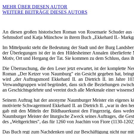
MEHR ÜBER DIESEN AUTOR
WEITERE BEITRÄGE DIESES AUTORS
An diesen großen historischen Roman von Rosemarie Schuder aus de
Sehmsdorf und Katja Münchow in ihrem Buch „Ekkehard II.- Markgra
Im Mittelpunkt steht die Bedeutung der Stadt und der Burg Landsbe
der Überlegungen ist der in den Hildesheimer Annalen überlieferte 
Motiv, Ort und Hergang der Tat. Sie kommen zu dem Schluss, dass ihr
Die Überraschung, die den Leser jetzt erwartet, ist der komplette 
Roman „Der Ketzer von Naumburg" ein Gesicht gegeben hat, bringt
wird „der Auftragsmord Ekkehard II. an Dietrich II. im Jahre 10
Verwandtgruppen wird begründet, dass sich die Beziehungen zwischen 
an Geschichtsgelehrte und vereint doch alle Merkmale einer wissensc
Seinem Auftrag hat der anonyme Naumburger Meister ein eigenes kü
motivierte Schwagermord Ekkehard II. an Dietrich II. „war in den he
gab mit den Mitteln der Bildhauerkunst den Fingerzeig, dass we
Naumburger Meister der liturgische Zweck seines Auftrages, die Gest
des „Weltgerichtes", das für 1260 von Joachim von Fiore (1130-1202
Das Buch regt zum Nachdenken und zur Beschäftigung nicht nur mit der