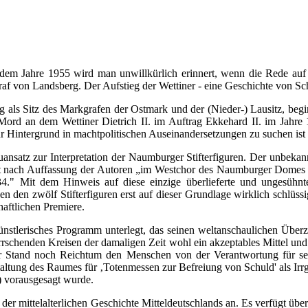
m Jahre 1955 wird man unwillkürlich erinnert, wenn die Rede auf di
f von Landsberg. Der Aufstieg der Wettiner - eine Geschichte von S
rg als Sitz des Markgrafen der Ostmark und der (Nieder-) Lausitz, b
Mord an dem Wettiner Dietrich II. im Auftrag Ekkehard II. im Jahre 1
 Hintergrund in machtpolitischen Auseinandersetzungen zu suchen ist u
Neuansatz zur Interpretation der Naumburger Stifterfiguren. Der unbek
 nach Auffassung der Autoren „im Westchor des Naumburger Domes men
34." Mit dem Hinweis auf diese einzige überlieferte und ungesühnt
den zwölf Stifterfiguren erst auf dieser Grundlage wirklich schlüssi
haftlichen Premiere.
nstlerisches Programm unterlegt, das seinen weltanschaulichen Überz
rrschenden Kreisen der damaligen Zeit wohl ein akzeptables Mittel und 
der Stand noch Reichtum den Menschen von der Verantwortung für 
altung des Raumes für ‚Totenmessen zur Befreiung von Schuld' als Irrgl
) vorausgesagt wurde.
 mittelalterlichen Geschichte Mitteldeutschlands an. Es verfügt über 