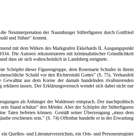
e Neuinterpretation der Naumburger Stifterfiguren durch Gottfried
chuld und Sühne" kommt.
eginnend mit dem Wirken des Markgrafen Ekkehards II. Ausgangspunkt
034. Die Autoren rekonstruieren mit kriminalistischer Gründlichkeit
nd dass sie sich wahrscheinlich in Landsberg ereignete.
annte Schöpfer dieser Figurengruppe, dem Rosemarie Schuder in ihrem
schliche Schuld vor den Richterstuhl Gottes" (S. 75). Verhandelt
e Gewalttat aus dem Kreise der damals handelnden rivalisierenden
g erklären lassen. Der Erklärungsversuch wendet sich dabei nicht nur
eugungen als Anhänger der Waldenser entsprach. Der machtpolitisch
sein Stand schütze" den Mörder. Aber der Schöpfer der Stifterfiguren
seine Taten befreien können. Gemäß seiner Überzeugung „muss dem
aube erschienen sein." (S. 74) Offenbar handelte er in der Erwartung
ein Quellen- und Literaturverzeichnis, ein Orts- und Personenregister